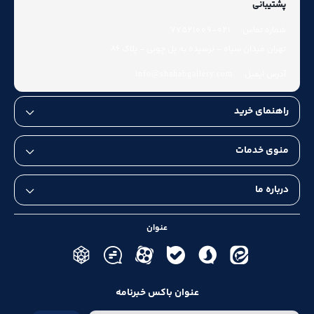
پشتیبانی
شماره تماس:
021-77521009
تهران میدان سپاه - نرسیده به پل چوبی - پلاک 86
آدرس ایمیل:
info@shahabgallery.com
راهنمای خرید
منوی خدمات
درباره ما
عنوان
عنوان باکس خبرنامه