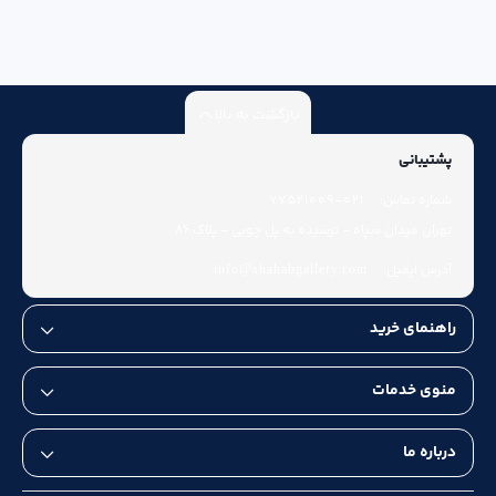
بازگشت به بالا
پشتیبانی
شماره تماس:
021-77521009
تهران میدان سپاه - نرسیده به پل چوبی - پلاک 86
آدرس ایمیل:
info@shahabgallery.com
راهنمای خرید
منوی خدمات
درباره ما