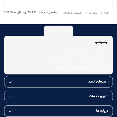
چشمی دیجیتال MD43 بهسازان – Behsazan
خانه
یراق در
چشمی دیجیتال
بازگشت به بالا
پشتیبانی
شماره تماس:
021-77521009
تهران میدان سپاه - نرسیده به پل چوبی - پلاک 86
آدرس ایمیل:
info@shahabgallery.com
راهنمای خرید
منوی خدمات
درباره ما