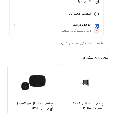
گالری شهاب
ضمانت اصالت کالا
موجود در انبار
ارسال توسط گالری شهاب
آیا قیمت مناسب تری سراغ دارید؟
محصولات مشابه
چشمی دیجیتال اگزیتک
چشمی دیجیتال 6200Tuya
Exitec JY 8001
اچ تی ان – HTN
Q2