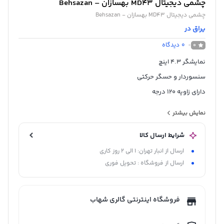
چشمی دیجیتال MD43 بهسازان – Behsazan
چشمی دیجیتال MD43 بهسازان - Behsazan
یراق در
0
دیدگاه
0
نمایشگر 4.3 اینچ
سنسوردار و حسگر حرکتی
دارای زاویه 120 درجه
قابلیت عکسبرداری به صورت اتوماتیک
نمایش بیشتر
منو کاملا فارسی
شرایط ارسال کالا
دو گیگا بایت حافظه
ارسال از انبار تهران: 1 الی 2 روز کاری
قابلیت نصب بر روی درب های ضدسرقت و معمولی
ارسال از فروشگاه : تحویل فوری
قابلیت تنظیم سطح صدای زنگ
فروشگاه اینترنتی گالری شهاب