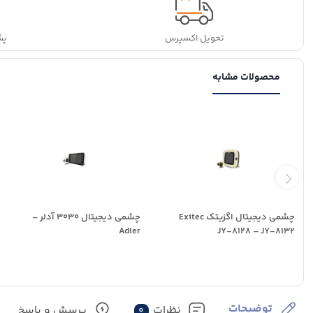
تحویل اکسپرس
پشتی
محصولات مشابه
چشمی دیجیتال اگزیتک Exitec
چشمی دیجیتال 3030 آدلر –
Adler
JY-8128 – JY-8132
توضیحات
نظرات
پرسش و پاسخ
0