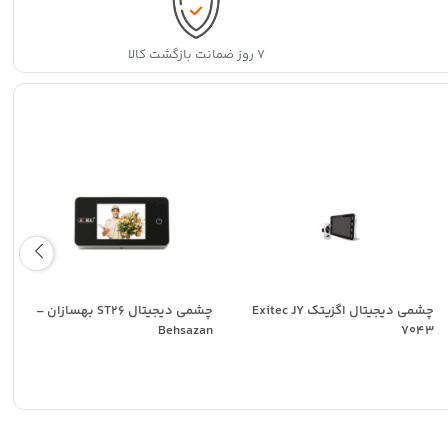
۷ روز ضمانت بازگشت کالا
چشمی دیجیتال اگزیتک Exitec JY
چشمی دیجیتال ST26 بهسازان –
Behsazan
7043