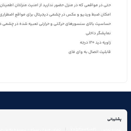
حتی در مواقعی که در منزل حضور ندارید از امنیت منزلتان اطمینا
امکان ضبط ویدیو و عکس در چشمی دیجیتال برای مواقع اضطراری مان
حساسیت بالای سنسورهای حرکتی و حرارتی تعبیه شده در چشمی درب 
نمایشگر داخلی
زاویه دید 120 درجه
قابلیت اتصال به وای فای
پشتیبانی
|
021-77521009
تهران میدان سپاه - نرسیده به پل چوب
شماره تماس: