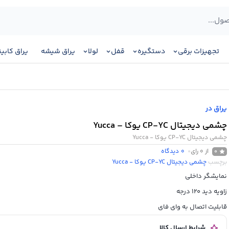
تجهیزات برقی
دستگیره
قفل
لولا
یراق شیشه
یراق کابی
یراق در
چشمی دیجیتال CP-YC یوکا – Yucca
چشمی دیجیتال CP-YC یوکا - Yucca
از 0 رای
0
دیدگاه
0
برچسب
چشمی دیجیتال CP-YC یوکا - Yucca
نمایشگر داخلی
زاویه دید 120 درجه
قابلیت اتصال به وای فای
شرایط ارسال کالا