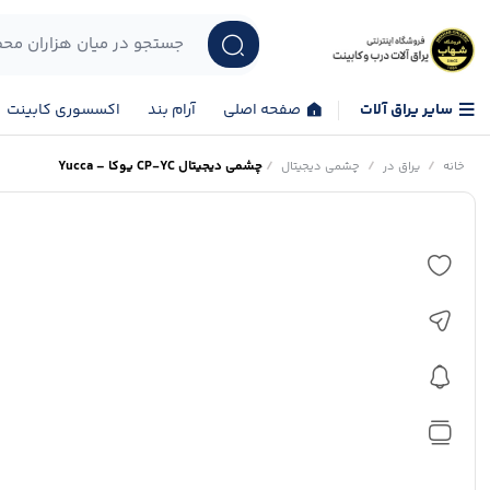
سایر یراق آلات
صفحه اصلی
آرام بند
اکسسوری کابینت
/
/
/
چشمی دیجیتال CP-YC یوکا – Yucca
خانه
یراق در
چشمی دیجیتال