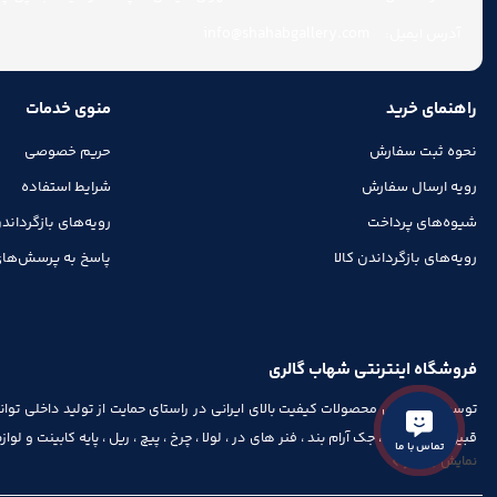
info@shahabgallery.com
آدرس ایمیل:
راهنمای خرید
منوی خدمات
نحوه ثبت سفارش
حریم خصوصی
رویه ارسال سفارش
شرایط استفاده
شیوه‌های پرداخت
رویه‌های بازگرداندن
رویه‌های بازگرداندن کالا
پاسخ به پرسش‌های
فروشگاه اینترنتی شهاب گالری
توسعه و فروش محصولات کیفیت بالای ایرانی در راستای حمایت از تولید داخلی توان
قبیل شماره پلاک، جک آرام بند ، فنر های در ، لولا ، چرخ ، پیچ ، ریل ، پایه کابینت و ل
تماس با ما
نمایش بیشتر