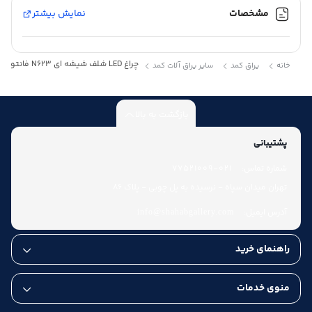
مشخصات
نمایش بیشتر
چراغ LED شلف شیشه ای N623 فانتونی – Fantoni
خانه
یراق کمد
سایر یراق آلات کمد
بازگشت به بالا
پشتیبانی
شماره تماس:
021-77521009
تهران میدان سپاه - نرسیده به پل چوبی - پلاک 86
آدرس ایمیل:
info@shahabgallery.com
راهنمای خرید
منوی خدمات