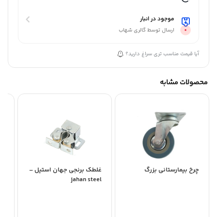
موجود در انبار
ارسال توسط گالری شهاب
آیا قیمت مناسب تری سراغ دارید؟
محصولات مشابه
چرخ بيمارستانی بزرگ
غلطک برنجی جهان استیل –
فر
jahan steel
استی