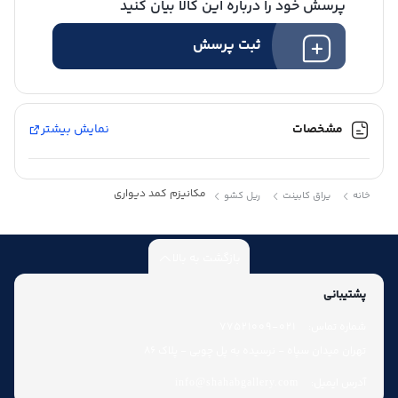
پرسش خود را درباره این کالا بیان کنید
ثبت پرسش
مشخصات
نمایش بیشتر
مکانیزم کمد دیواری
خانه
یراق کابینت
ریل کشو
بازگشت به بالا
پشتیبانی
شماره تماس:
021-77521009
تهران میدان سپاه - نرسیده به پل چوبی - پلاک 86
آدرس ایمیل:
info@shahabgallery.com