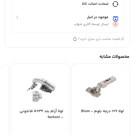
ضمانت اصالت کالا
موجود در انبار
ارسال توسط گالری شهاب
آیا قیمت مناسب تری سراغ دارید؟
محصولات مشابه
لولا 107 درجه بلوم – Blum
لولا آرام بند A032 فانتونی
ni
– fantoni