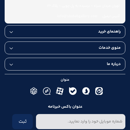
تهران میدان سپاه - نرسیده به پل چوبی - پلاک 86
آدرس ایمیل:
info@shahabgallery.com
راهنمای خرید
عودت کالا تا هفت روز
منوی خدمات
درباره ما
عنوان
عنوان باکس خبرنامه
ثبت