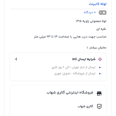
لوله کابینت
0
دیدگاه
0
لولا معمولی زاویه 135
نقره ای
مناسب جهت درب هایی با ضخامت 14 تا 23 میلی متر
قابليت رگلاژ عرض و عمق تا 4 ميلی متر
نمایش بیشتر
5 سال گارانتی
شرایط ارسال کالا
ساخت چین
ارسال از انبار تهران: 1 الی 2 روز کاری
ارسال از فروشگاه : تحویل فوری
فروشگاه اینترنتی گالری شهاب
گالری شهاب