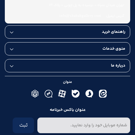
تهران میدان سپاه - نرسیده به پل چوبی - پلاک 86
آدرس ایمیل:
info@shahabgallery.com
راهنمای خرید
عودت کالا تا هفت روز
منوی خدمات
درباره ما
عنوان
عنوان باکس خبرنامه
ثبت