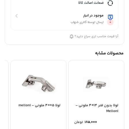
ضمانت اصالت کالا
موجود در انبار
ارسال توسط گالری شهاب
آیا قیمت مناسب تری سراغ دارید؟
محصولات مشابه
لولا بدون فنر 4014 ملونی –
لولا 4005 ملونی – melloni
ni
Melloni
185,000
تومان