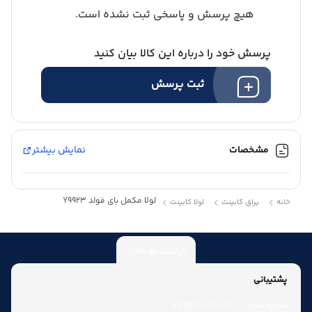
هیچ پرسش و پاسخی ثبت نشده است.
پرسش خود را درباره این کالا بیان کنید
شارژ کیف پول
ثبت پرسش
مشخصات
نمایش بیشتر
لولا مکمل بای فولد Y9923
خانه
یراق کابینت
لولا کابینت
بازگشت به بالا
پشتیبانی
شماره تماس:
021-77521009