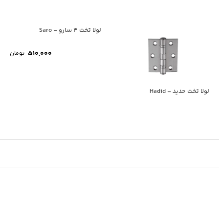
لولا تخت 4 سارو – Saro
510,000
تومان
لولا تخت حدید – Hadid