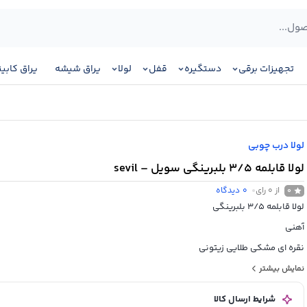
تجهیزات برقی
دستگیره
قفل
لولا
یراق شیشه
یراق کابی
لولا درب چوبی
لولا قابلمه 3/5 بلبرینگی سویل – sevil
از 0 رای
0
دیدگاه
0
لولا قابلمه 3/5 بلبرینگی
آهنی
نقره ای مشکی طلایی زیتونی
ساخت ایران
نمایش بیشتر
شرایط ارسال کالا