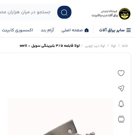
سایر یراق آلات
صفحه اصلی
آرام بند
اکسسوری کابینت
/
/
/
لولا قابلمه 3/5 بلبرینگی سویل – sevil
خانه
لولا
لولا درب چوبی