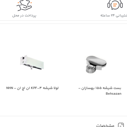
بانی ۲۴ ساعته
پرداخت در محل
بست شیشه 155 بهسازان –
لولا شیشه KPF-4 ان اچ ان – NHN
Behsazan
مشخصات