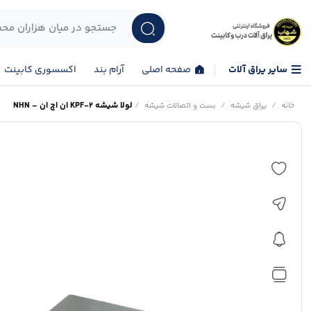
سایر یراق آلات
صفحه اصلی
آرام بند
اکسسوری کابینت
/
/
/
لولا شیشه KPF-2 ان اچ ان – NHN
خانه
یراق شیشه
بست و اتصالات شیشه