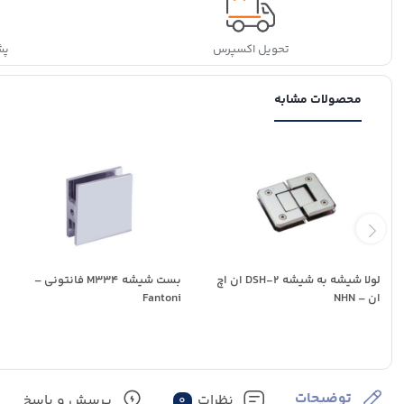
تحویل اکسپرس
پشتی
محصولات مشابه
لولا شیشه به شیشه DSH-2 ان اچ
بست شیشه M334 فانتونی –
ان – NHN
Fantoni
توضیحات
نظرات
پرسش و پاسخ
0