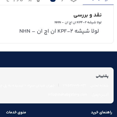
نقد و بررسی
لولا شیشه KPF-2 ان اچ ان – NHN
لولا شیشه KPF-2 ان اچ ان – NHN
پشتیبانی
|
021-77521009
تهران میدان سپاه - نرسیده به پل چوب
شماره تماس:
info@shahabgallery.com
آدرس ایمیل:
راهنمای خرید
منوی خدمات