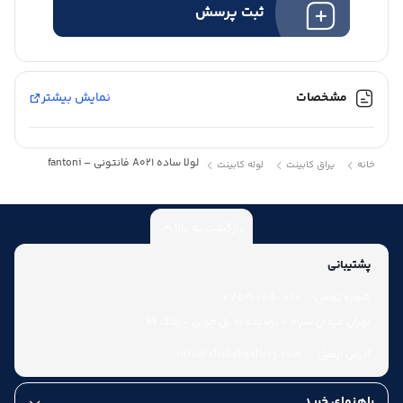
ثبت پرسش
مشخصات
نمایش بیشتر
لولا ساده A021 فانتونی – fantoni
خانه
یراق کابینت
لوله کابینت
بازگشت به بالا
پشتیبانی
شماره تماس:
021-77521009
تهران میدان سپاه - نرسیده به پل چوبی - پلاک 86
آدرس ایمیل:
info@shahabgallery.com
راهنمای خرید
عودت کالا تا هفت روز