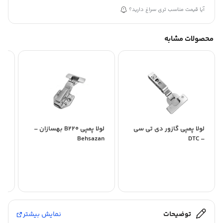
آیا قیمت مناسب تری سراغ دارید؟
محصولات مشابه
لولا پمپی گازور دی تی سی
لولا پمپی B220 بهسازان –
لو
– DTC
Behsazan
سی 
توضیحات
نمایش بیشتر