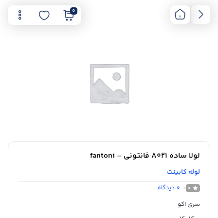
0
لولا ساده A021 فانتونی – fantoni
لوله کابینت
0
دیدگاه
0
سری اکو