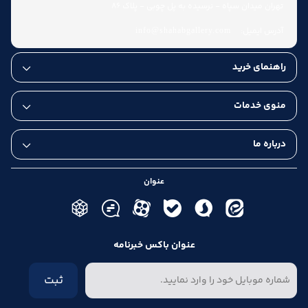
تهران میدان سپاه - نرسیده به پل چوبی - پلاک 86
آدرس ایمیل:
info@shahabgallery.com
راهنمای خرید
عودت کالا تا هفت روز
منوی خدمات
درباره ما
عنوان
عنوان باکس خبرنامه
ثبت