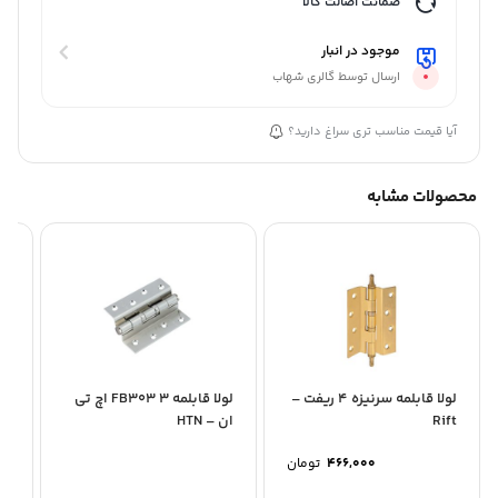
ضمانت اصالت کالا
موجود در انبار
ارسال توسط گالری شهاب
آیا قیمت مناسب تری سراغ دارید؟
محصولات مشابه
لولا 
لولا قابلمه سرنیزه 4 ریفت –
لولا قابلمه 3 FB303 اچ تی
Rift
ان – HTN
466,000
تومان