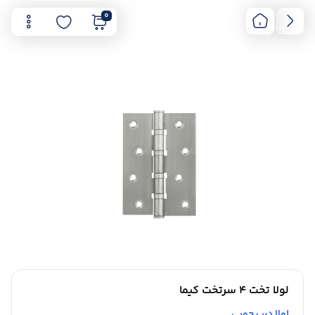
0
لولا تخت 4 سرتخت کیما
لولا درب چوبی