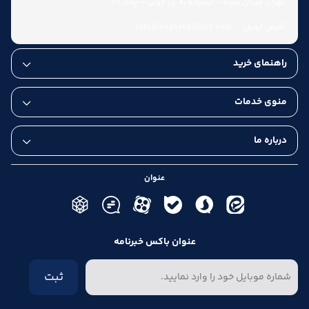
تهران میدان سپاه - نرسیده به پل چوبی - پلاک 86
آدرس ایمیل:
info@shahabgallery.com
راهنمای خرید
عودت کالا تا هفت روز
منوی خدمات
درباره ما
عنوان
عنوان باکس خبرنامه
ثبت