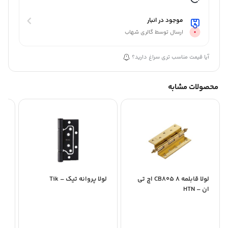
موجود در انبار
ارسال توسط گالری شهاب
آیا قیمت مناسب تری سراغ دارید؟
محصولات مشابه
لولا قابلمه 8 CB805 اچ تی
لولا پروانه تیک – Tik
لول
ان – HTN