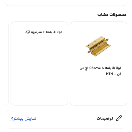
محصولات مشابه
لولا قابلمه 6 سرنیزه آرکا
لولا 
لولا قابلمه 8 CB805 اچ تی
ان – HTN
توضیحات
نمایش بیشتر