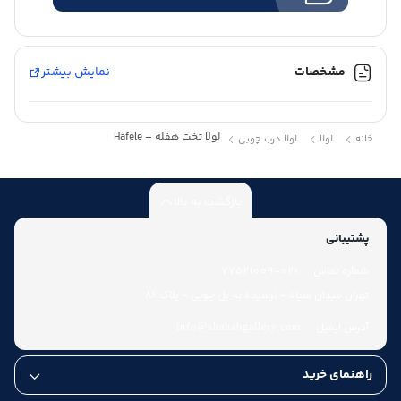
مشخصات
نمایش بیشتر
لولا تخت هفله – Hafele
خانه
لولا
لولا درب چوبی
بازگشت به بالا
پشتیبانی
شماره تماس:
021-77521009
تهران میدان سپاه - نرسیده به پل چوبی - پلاک 86
آدرس ایمیل:
info@shahabgallery.com
راهنمای خرید
عودت کالا تا هفت روز