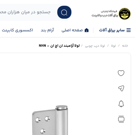
سایر یراق آلات
صفحه اصلی
آرام بند
اکسسوری کابینت
/
/
/
لولا آرامبند ان اچ ان – NHN
خانه
لولا
لولا درب چوبی