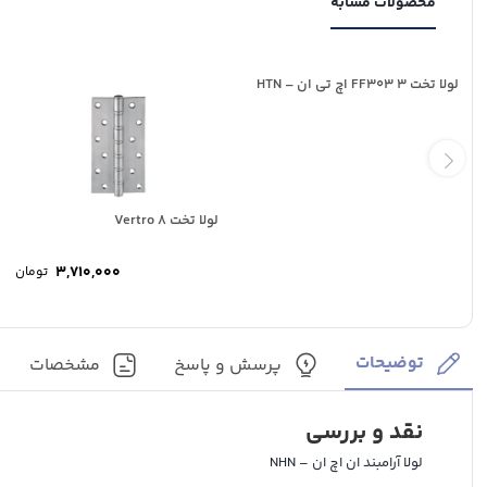
محصولات مشابه
لولا تخت 3 FF303 اچ تی ان – HTN
لولا تخت 8 Vertro
3,710,000
تومان
توضیحات
پرسش و پاسخ
مشخصات
نقد و بررسی
لولا آرامبند ان اچ ان – NHN