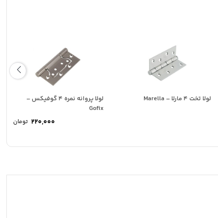
لولا تخت 4 مارلا – Marella
لولا پروانه نمره 4 گوفیکس –
Gofix
220,000
تومان