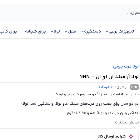
تجهیزات برقی
دستگیره
قفل
لولا
یراق شیشه
یراق کابی
لولا درب چوبی
لولا آرامبند ان اچ ان – NHN
از 0 رای
0
دیدگاه
0
جنس بدنه استیل ضد زنگ و مقاوم در برابر رطوبت
در دو مدل برای نصب روی درب‌های سبک (دو لولا) و سنگین (سه لولا)
حداکثر وزن درب (دو لولا) 55 و 90 کیلوگرم
حداکثر وزن درب (سه لولا) 80 و 130 کیلوگرم
نمایش بیشتر
گوشه لولا دارای زاویه کرو جهت استفاده از CNC
شرایط ارسال کالا