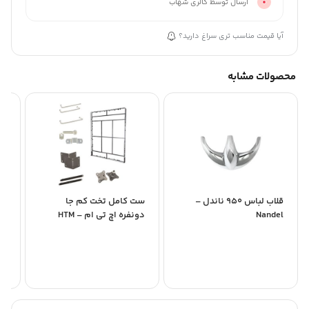
ارسال توسط گالری شهاب
آیا قیمت مناسب تری سراغ دارید؟
محصولات مشابه
قلاب لباس 950 ناندل –
ست کامل تخت کم جا
گو
Nandel
دونفره اچ تی ام – HTM
il