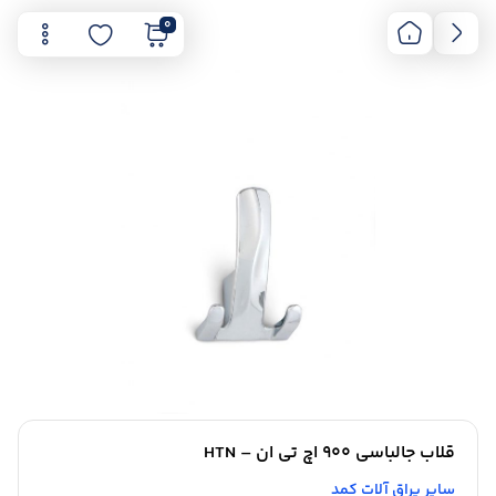
0
قلاب جالباسی 900 اچ تی ان – HTN
سایر یراق آلات کمد