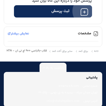
پرسش خود را درباره این کالا بیان کنید
ثبت پرسش
مشخصات
نمایش بیشتر
قلاب جالباسی 900 اچ تی ان – HTN
خانه
یراق کمد
سایر یراق آلات کمد
بازگشت به بالا
پشتیبانی
شماره تماس:
021-77521009
تهران میدان سپاه - نرسیده به پل چوبی - پلاک 86
آدرس ایمیل:
info@shahabgallery.com