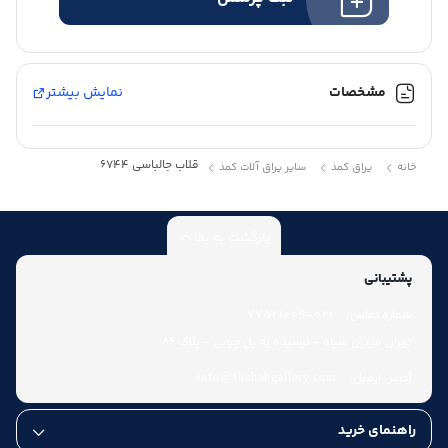
مشخصات
نمایش بیشتر
قلاب جالباسی 6744
خانه
یراق کمد
سایر یراق آلات کمد
بازگشت به بالا
پشتیبانی
شماره تماس:
021-77521009
تهران میدان سپاه - نرسیده به پل چوبی - پلاک 86
آدرس ایمیل:
info@shahabgallery.com
راهنمای خرید