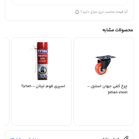
آیا قیمت مناسب تری سراغ دارید؟
محصولات مشابه
چرخ کفی جهان استیل –
اسپری فوم تیتان – Tytan
ni
jahan steel