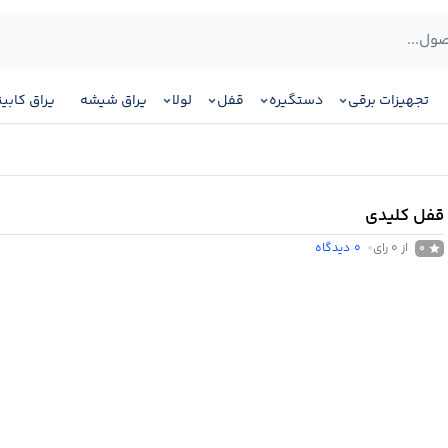
تجهیزات برقی
دستگیره
قفل
لولا
یراق شیشه
یراق کابی
قفل کلیدی
از 0 رای
0
دیدگاه
0