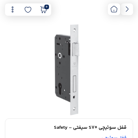
0
قفل سوئیچی S70 سیفتی – Safety
قفل سوئیچی