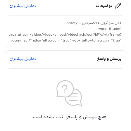
توضیحات
نمایش بیشتر
قفل سوئیچی S70سیفتی – Safety
[wpcc-iframe
://www.aparat.com/video/video/embed/videohash/edn2b38/vt/frame?
recom=self” allowfullscreen=”true” webkitallowfullscreen=”true”
mozallowfullscreen=”true”]
پرسش و پاسخ
نمایش بیشتر
هیچ پرسش و پاسخی ثبت نشده است.