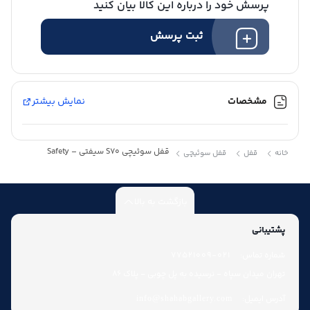
پرسش خود را درباره این کالا بیان کنید
ثبت پرسش
مشخصات
نمایش بیشتر
قفل سوئیچی S70 سیفتی – Safety
خانه
قفل
قفل سوئیچی
بازگشت به بالا
پشتیبانی
شماره تماس:
021-77521009
تهران میدان سپاه - نرسیده به پل چوبی - پلاک 86
آدرس ایمیل:
info@shahabgallery.com