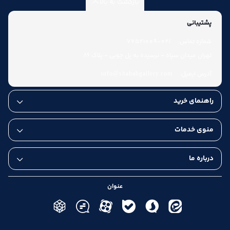
بازگشت به بالا
پشتیبانی
شماره تماس:
021-77521009
تهران میدان سپاه - نرسیده به پل چوبی - پلاک 86
آدرس ایمیل:
info@shahabgallery.com
راهنمای خرید
منوی خدمات
درباره ما
عنوان