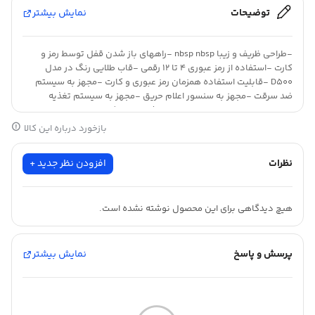
توضیحات
نمایش بیشتر
-طراحی ظریف و زیبا nbsp nbsp -راههای باز شدن قفل توسط رمز و
کارت -استفاده از رمز عبوری ۴ تا ۱۲ رقمی -قاب طلایی رنگ در مدل
D500 -قابلیت استفاده همزمان رمز عبوری و کارت -مجهز به سیستم
ضد سرقت -مجهز به سنسور اعلام حریق -مجهز به سیستم تغذیه
اضطراری -دارای بالاترین سرعت پردازش -دارای کدهای تصادفی
بازخورد درباره این کالا
نظرات
افزودن نظر جدید +
هیچ دیدگاهی برای این محصول نوشته نشده است.
پرسش و پاسخ
نمایش بیشتر