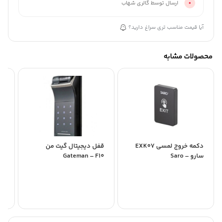
ارسال توسط گالری شهاب
آیا قیمت مناسب تری سراغ دارید؟
محصولات مشابه
دکمه خروج لمسی EXK07
قفل دیجیتال گیت من
قف
سارو – Saro
Gateman – F10
00