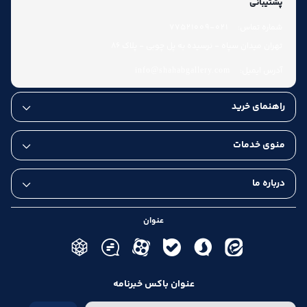
پشتیبانی
شماره تماس:
021-77521009
تهران میدان سپاه - نرسیده به پل چوبی - پلاک 86
آدرس ایمیل:
info@shahabgallery.com
راهنمای خرید
منوی خدمات
درباره ما
عنوان
عنوان باکس خبرنامه