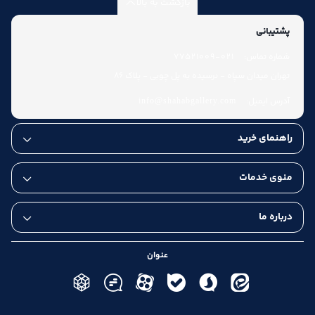
بازگشت به بالا
پشتیبانی
شماره تماس:
021-77521009
تهران میدان سپاه - نرسیده به پل چوبی - پلاک 86
آدرس ایمیل:
info@shahabgallery.com
راهنمای خرید
منوی خدمات
درباره ما
عنوان