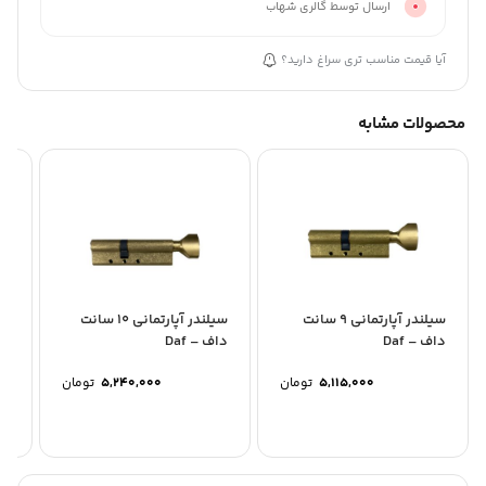
ارسال توسط گالری شهاب
آیا قیمت مناسب تری سراغ دارید؟
محصولات مشابه
سیلندر آپارتمانی 9 سانت
سیلندر آپارتمانی 10 سانت
سی
داف – Daf
داف – Daf
5,115,000
تومان
5,240,000
تومان