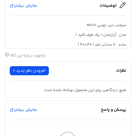
توضیحات
نمایش بیشتر
سیلندر درب چوبی M806
مدل : آپارتمان ( یک طرف کلید )
سایز : ۸ سانتی متر ( ۴۰+۴۰ )
رنگ : ساتن ( BSN )
بازخورد درباره این کالا
متریال ساخت : برنج
نظرات
افزودن نظر جدید +
دارای ۵ سوئیچ برنج
هیچ دیدگاهی برای این محصول نوشته نشده است.
پرسش و پاسخ
نمایش بیشتر