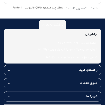
سطل چند منظوره Q145 فانتونی – Fantoni
خانه
اکسسوری کابینت
بازگشت به بالا
پشتیبانی
شماره تماس:
021-77521009
تهران میدان سپاه - نرسیده به پل چوبی - پلاک 86
آدرس ایمیل:
info@shahabgallery.com
راهنمای خرید
منوی خدمات
درباره ما