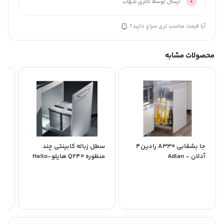
ارسال توسط گالری شهاب
آیا قیمت مناسب تری سراغ دارید؟
محصولات مشابه
جا بشقابی A330 رادین4
سطل زباله کابینتی چند
آدلان – Adlan
منظوره Q240 هایلو-Hailo
پلا