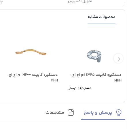
تحویل اکسپرس
پشتی
محصولات مشابه
دستگیره کابینت S725 ام اچ اچ-
دستگیره کابینت M200 ام اچ اچ-
MHH
MHH
190,000
تومان
پرسش و پاسخ
مشخصات