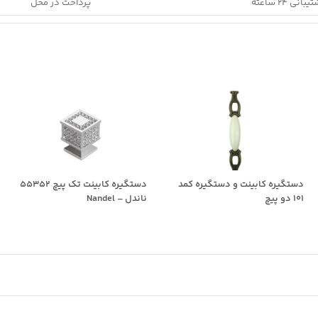
بانی ۲۴ ساعته
پرداخت در محل
دستگیره کابینت و دستگیره کمد
دستگیره کابینت تک پیچ 55352
101 دو پیچ
ناندل – Nandel