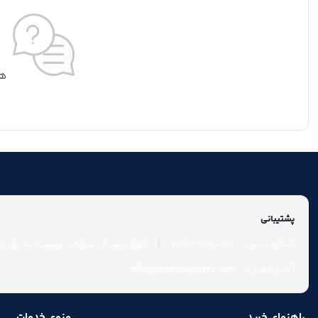
هی
پشتیبانی
|
021-77521009
تهران میدان سپاه - نرسیده به پل چوب
شماره تماس:
info@shahabgallery.com
آدرس ایمیل:
راهنمای خرید
منوی خدمات