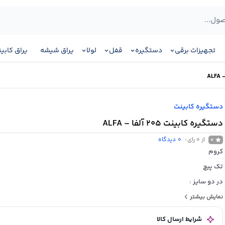
تجهیزات برقی
دستگیره
قفل
لولا
یراق شیشه
یراق کابی
دستگیره کابینت
دستگیره کابینت 205 آلفا – ALFA
از 0 رای
0
دیدگاه
0
کروم
تک پیچ
در دو سایز :
60×50 میلی متر
نمایش بیشتر
32×25 میلی متر
شرایط ارسال کالا