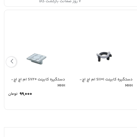
۷ روز ضمانت بازگشت کالا
دستگیره کابینت S1101 ام اچ اچ-
دستگیره کابینت S720 ام اچ اچ-
MHH
MHH
99,000
تومان