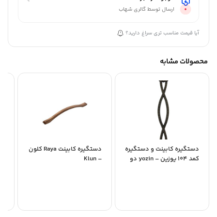
ارسال توسط گالری شهاب
آیا قیمت مناسب تری سراغ دارید؟
محصولات مشابه
دستگیره کابینت و دستگیره
دستگیره کابینت Raya کلون
کمد 104 یوزین – yozin دو
– Klun
اچ-
پیچ