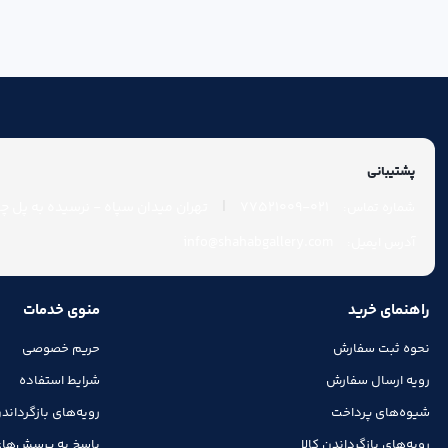
پشتیبانی
|
021-77521009
تهران میدان سپاه - نرسیده به پل چوب
شماره تماس:
info@shahabgallery.com
آدرس ایمیل:
راهنمای خرید
منوی خدمات
نحوه ثبت سفارش
حریم خصوصی
رویه ارسال سفارش
شرایط استفاده
شیوه‌های پرداخت
رویه‌های بازگرداندن
رویه‌های بازگرداندن کالا
پاسخ به پرسش‌های