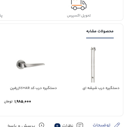
تحویل اکسپرس
پشتی
محصولات مشابه
دستگیره درب شیشه ای
دستگیره درب کد 660ARزرفین
1,985,000
تومان
توضیحات
نظرات
پرسش و پاسخ
0