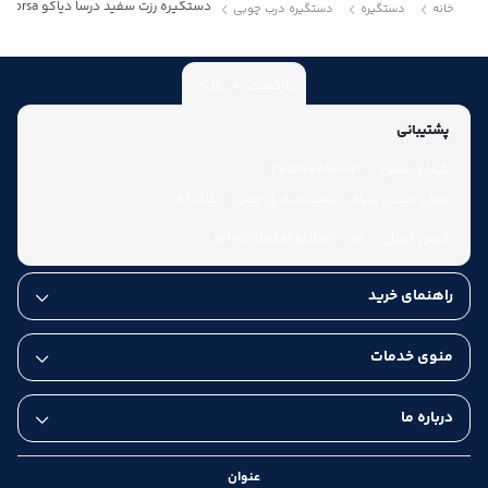
دستگیره رزت سفید درسا دیاکو Dorsa
خانه
دستگیره
دستگیره درب چوبی
بازگشت به بالا
پشتیبانی
شماره تماس:
021-77521009
تهران میدان سپاه - نرسیده به پل چوبی - پلاک 86
آدرس ایمیل:
info@shahabgallery.com
راهنمای خرید
منوی خدمات
درباره ما
عنوان