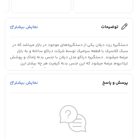
توضیحات
نمایش بیشتر
دستگیره رزت دیلان یکی از دستگیره‌های موجود در بازار میباشد که در
سبک کلاسیک با قطعه سرامیک توسط شرکت دیاکو ساخته و به بازار
عرضه میشوند. دستگیره دیاکو مدل دیلان با جنس بدنه زاماک و پوشش
تیتانیوم عرضه میشود که این جنس بدنه کیفیت هر چه بیشتر این
محصول را تضمین میکند. توجه داشته باشید که رنگ دستگیره یکی از
نکات مهم خرید دستگیره است. این دستگیره با گارانتی مادام‌العمر
بی‌قید و شرط عرضه میشود، که نشان‌دهنده اطمینان کامل به کیفیت و
پرسش و پاسخ
نمایش بیشتر
عملکرد این محصول است. برای خرید دستگیره رزت دیلان دیاکو و
بهره‌مندی از مشاوره رایگان، میتوانید با شماره 021-66527666 تماس
بگیرید. تیم حرفه‌ای ما آماده است تا شما را در انتخاب بهترین محصول
متناسب با نیازهای شما یاری دهد و تجربه خریدی رضایت‌بخش را برای
شما فراهم کند.