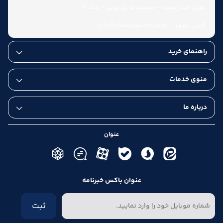
تهران میدان سپاه - نرسیده به پل چوبی - پلاک 86
آدرس ایمیل:
info@shahabgallery.com
راهنمای خرید
منوی خدمات
درباره ما
عنوان
عنوان باکس خبرنامه
ثبت