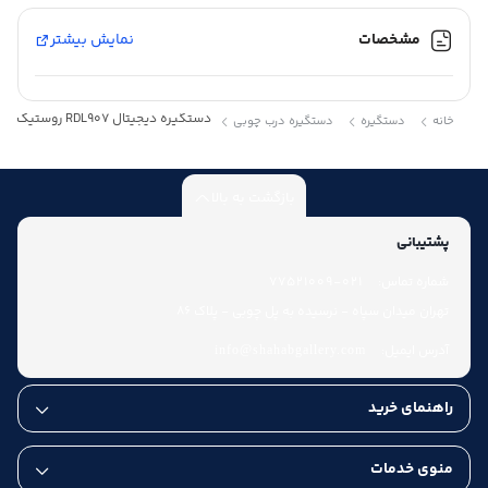
مشخصات
نمایش بیشتر
دستگیره دیجیتال RDL907 روستیک – Rustic
خانه
دستگیره
دستگیره درب چوبی
بازگشت به بالا
پشتیبانی
شماره تماس:
021-77521009
تهران میدان سپاه - نرسیده به پل چوبی - پلاک 86
آدرس ایمیل:
info@shahabgallery.com
راهنمای خرید
منوی خدمات