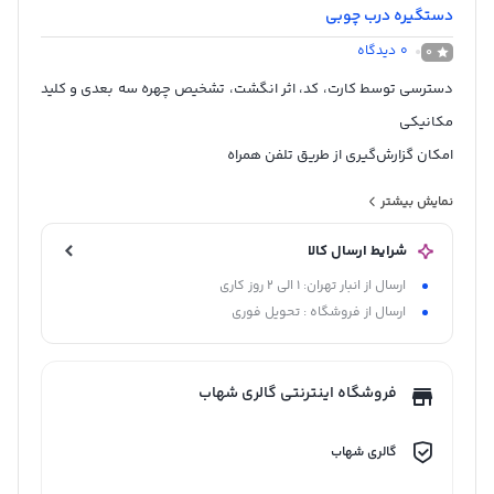
دستگیره درب چوبی
0
دیدگاه
0
دسترسی توسط کارت، کد، اثر انگشت، تشخیص چهره سه بعدی و کلید
مکانیکی
امکان گزارش‌گیری از طریق تلفن همراه
مشاهده شخص پشت درب از طریق تلفن همراه
نمایش بیشتر
قابلیت ورود دو مرحله ای
شرایط ارسال کالا
قابلیت رمز با تابع خیالی و رمز یک بار مصرف
ارسال از انبار تهران: 1 الی 2 روز کاری
امکان اضافه نمودن ریموت کنترل
ارسال از فروشگاه : تحویل فوری
مجهز به شب بند داخلی و قفل کودک
فروشگاه اینترنتی گالری شهاب
گالری شهاب