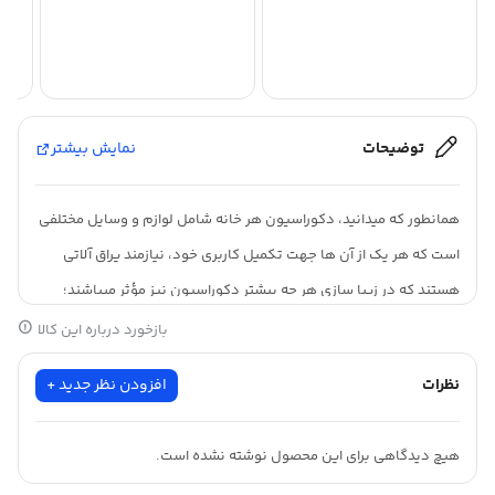
توضیحات
نمایش بیشتر
همانطور که میدانید، دکوراسیون هر خانه شامل لوازم و وسایل مختلفی
است که هر یک از آن ها جهت تکمیل کاربری خود، نیازمند یراق آلاتی
هستند که در زیبا سازی هر چه بیشتر دکوراسیون نیز مؤثر میباشند؛
دستگیره های آویز
در این گروه از یراق آلات طبقه بندی میشوند.
بازخورد درباره این کالا
ساختار
دستگیره های آویز
همانند
دستگیره های تک پیچ
میاشند، یعنی
نظرات
افزودن نظر جدید +
توسط یک عدد پیچ بر روی سطح مورد نصب میشوند و قسمت دوم که
قسمت اصلی را در این دستگیره ها تشکیل میدهند به صورت یک آویز
هیچ دیدگاهی برای این محصول نوشته نشده است.
در طرح های مختلف میباشند.