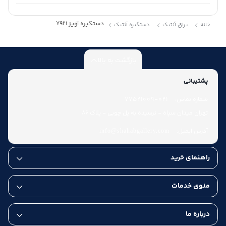
دستگیره آویز Y921
خانه
یراق آنتیک
دستگیره آنتیک
بازگشت به بالا
پشتیبانی
شماره تماس:
021-77521009
تهران میدان سپاه - نرسیده به پل چوبی - پلاک 86
آدرس ایمیل:
info@shahabgallery.com
راهنمای خرید
منوی خدمات
درباره ما