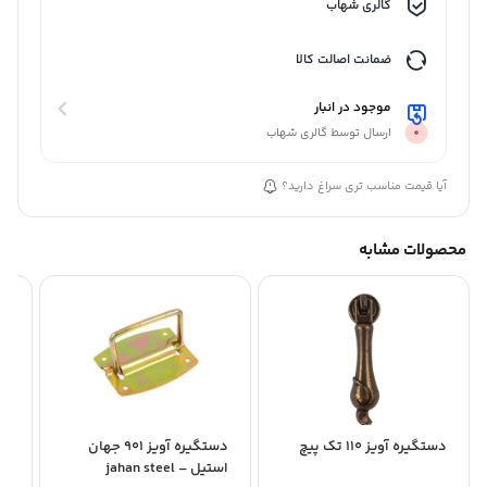
گالری شهاب
ضمانت اصالت کالا
موجود در انبار
ارسال توسط گالری شهاب
آیا قیمت مناسب تری سراغ دارید؟
محصولات مشابه
دستگیره آویز 110 تک پیچ
دستگیره آویز 901 جهان
دس
استیل – jahan steel
0100