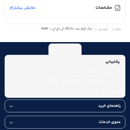
مشخصات
نمایش بیشتر
جک آرام بند JDC80 ان اچ ان – NHN
خانه
آرام بند
بازگشت به بالا
پشتیبانی
شماره تماس:
021-77521009
تهران میدان سپاه - نرسیده به پل چوبی - پلاک 86
آدرس ایمیل:
info@shahabgallery.com
راهنمای خرید
منوی خدمات