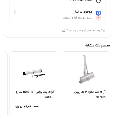
ضمانت اصالت کالا
موجود در انبار
ارسال توسط گالری شهاب
آیا قیمت مناسب تری سراغ دارید؟
محصولات مشابه
آرام بند نمره 4 هاربین –
آرام بند برقی EDO-ST سارو
HN
– Saro
Harbin
79,081,000
تومان