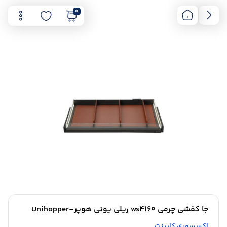
0
جا کفشی چرمی ws4160 ریلی یونی هوپر-Unihopper
اکسسوری کابینت