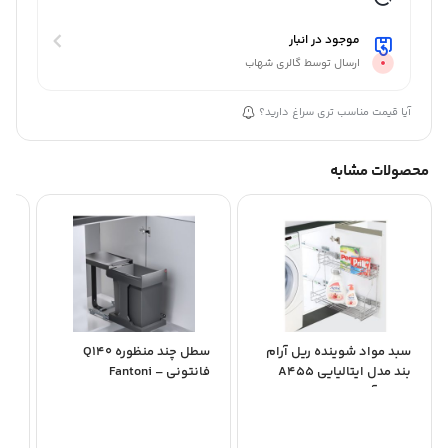
موجود در انبار
ارسال توسط گالری شهاب
آیا قیمت مناسب تری سراغ دارید؟
محصولات مشابه
سبد مواد شوینده ریل آرام
سطل چند منظوره Q140
بند مدل ایتالیایی A455
فانتونی – Fantoni
های
سلین آدلان –...