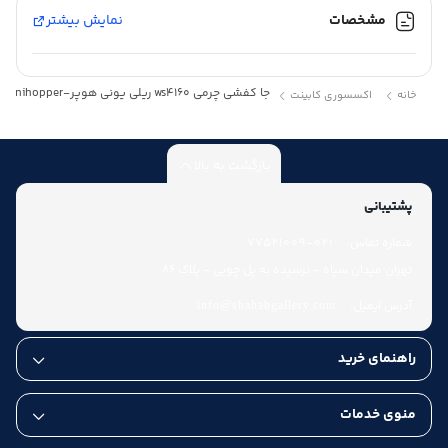
مشخصات
نمایش بیشتر
جا کفشی چرمی ws4160 ریلی یونی هوپر-Unihopper
خانه
اکسسوری کابینت
بازگشت به بالا
پشتیبانی
شماره تماس:
021-77521009
تهران میدان سپاه - نرسیده به پل چوبی - پلاک 86
آدرس ایمیل:
info@shahabgallery.com
راهنمای خرید
منوی خدمات