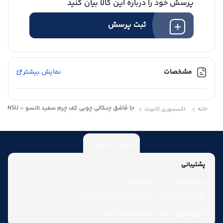
پرسش خود را درباره این کالا بیان کنید
ثبت پرسش
مشخصات
نمایش بیشتر
جا قاشق چنگالی چوبی کف چرم سفید تانسو – TANSU
خانه
اکسسوری کابینت
بازگشت به بالا
پشتیبانی
شماره تماس:
021-77521009
تهران میدان سپاه - نرسیده به پل چوبی - پلاک 86
آدرس ایمیل:
info@shahabgallery.com