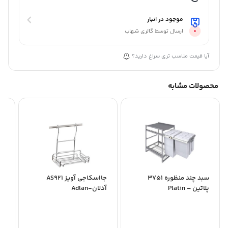
موجود در انبار
ارسال توسط گالری شهاب
آیا قیمت مناسب تری سراغ دارید؟
محصولات مشابه
سبد چند منظوره 3751
جااسکاجی آویز AS921
پلاتین – Platin
آدلان-Adlan
ملو