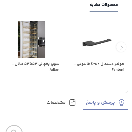
محصولات مشابه
هولدر دستمال S052 فانتونی –
سوپر یخچالی 53553 آدلان –
Adlan
Fantoni
پرسش و پاسخ
مشخصات