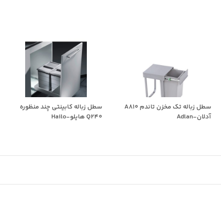
سطل زباله تک مخزن تاندم A810
سطل زباله کابینتی چند منظوره
آدلان-Adlan
Q240 هایلو-Hailo