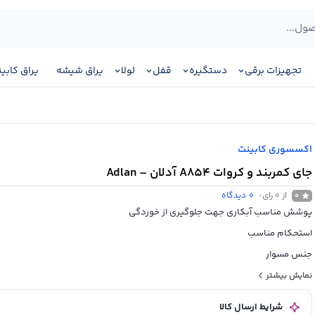
تجهیزات برقی
دستگیره
قفل
لولا
یراق شیشه
یراق کابی
اکسسوری کابینت
جای کمربند و کروات A854 آدلان – Adlan
از 0 رای
0
دیدگاه
0
پوشش مناسب آبکاری جهت جلوگیری از خوردگی
استحکام مناسب
جنس مسوار
ریل ساچمه ای
نمایش بیشتر
دسترسی آسان با توجه به کشویی بودن
شرایط ارسال کالا