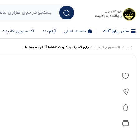
سایر یراق آلات
صفحه اصلی
آرام بند
اکسسوری کابینت
/
/
جای کمربند و کروات A854 آدلان – Adlan
خانه
اکسسوری کابینت