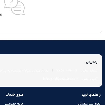
هی
پشتیبانی
|
021-77521009
تهران میدان سپاه - نرسیده به پل چوب
شماره تماس:
info@shahabgallery.com
آدرس ایمیل:
راهنمای خرید
منوی خدمات
نحوه ثبت سفارش
حریم خصوصی