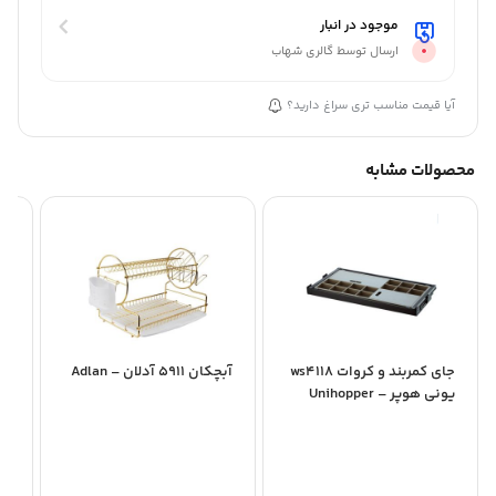
موجود در انبار
ارسال توسط گالری شهاب
آیا قیمت مناسب تری سراغ دارید؟
محصولات مشابه
جای کمربند و کروات ws4118
آبچکان 5911 آدلان – Adlan
یونی هوپر – Unihopper
ld