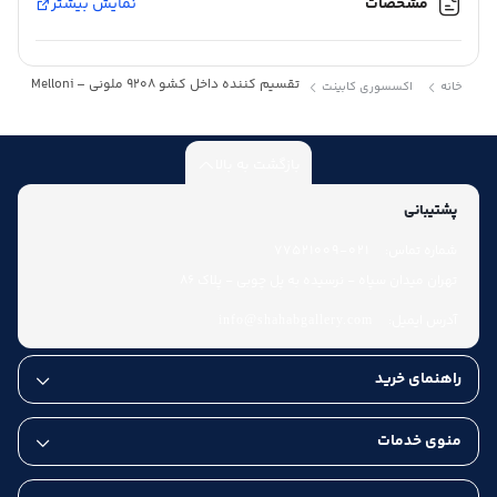
مشخصات
نمایش بیشتر
تقسیم کننده داخل کشو 9208 ملونی – Melloni
خانه
اکسسوری کابینت
بازگشت به بالا
پشتیبانی
شماره تماس:
021-77521009
تهران میدان سپاه - نرسیده به پل چوبی - پلاک 86
آدرس ایمیل:
info@shahabgallery.com
راهنمای خرید
منوی خدمات