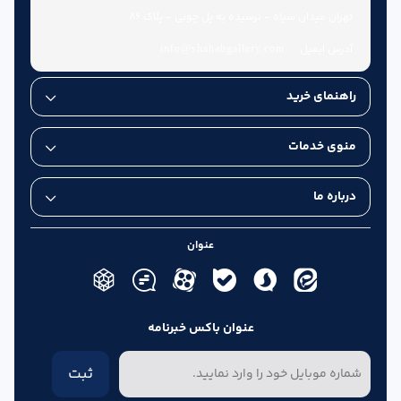
تهران میدان سپاه - نرسیده به پل چوبی - پلاک 86
آدرس ایمیل:
info@shahabgallery.com
راهنمای خرید
منوی خدمات
درباره ما
عنوان
عنوان باکس خبرنامه
ثبت