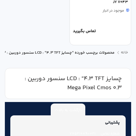
JY 7043
موجود در انبار
تماس بگیرید
خانه
محصولات برچسب خورده “چسایز LCD : “4.3 TFT سنسور دوربین : 0.3 Mega Pixel Cmos”
چسایز LCD : “4.3 TFT سنسور دوربین :
0.3 Mega Pixel Cmos
بازگشت به بالا
پشتیبانی
شماره تماس:
021-77521009