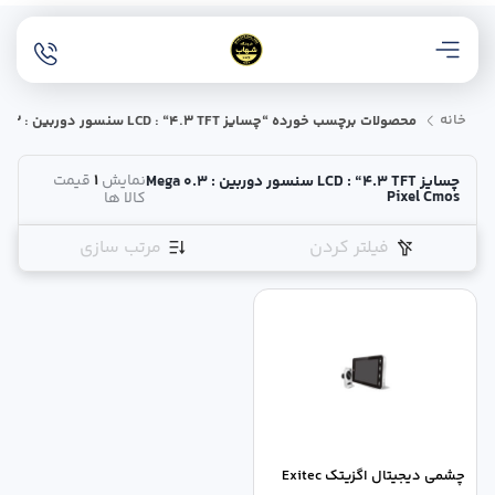
خانه
محصولات برچسب خورده “چسایز LCD : “4.3 TFT سنسور دوربین : 0.3 Mega Pixel Cmos”
نمایش
1
قیمت
چسایز LCD : “4.3 TFT سنسور دوربین : 0.3 Mega
Pixel Cmos
کالا ها
فیلتر کردن
مرتب سازی
چشمی دیجیتال اگزیتک Exitec