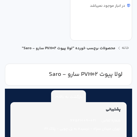
در انبار موجود نمیباشد
خانه
محصولات برچسب خورده “لولا پیوت PVH02 سارو - Saro”
لولا پیوت PVH02 سارو - Saro
بازگشت به بالا
پشتیبانی
شماره تماس:
021-77521009
تهران میدان سپاه - نرسیده به پل چوبی - پلاک 86