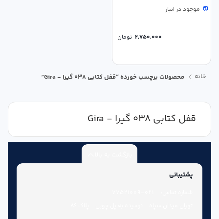
موجود در انبار
2,750,000
تومان
خانه
محصولات برچسب خورده “قفل کتابی 038 گیرا - Gira”
قفل کتابی 038 گیرا - Gira
بازگشت به بالا
پشتیبانی
شماره تماس:
021-77521009
تهران میدان سپاه - نرسیده به پل چوبی - پلاک 86