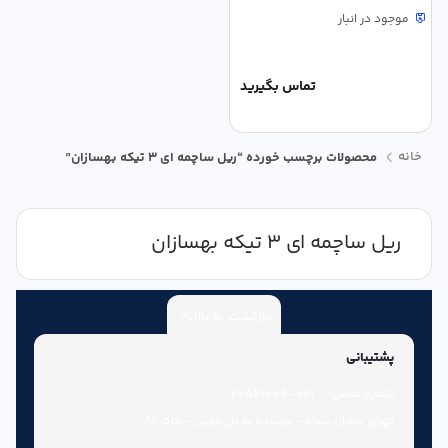
موجود در انبار
تماس بگیرید
خانه
محصولات برچسب خورده “ریل ساچمه ای 3 تیکه بهسازان”
ریل ساچمه ای 3 تیکه بهسازان
بازگشت به بالا
پشتیبانی
شماره تماس:
021-77521009
تهران میدان سپاه - نرسیده به پل چوبی - پلاک 86