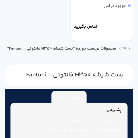
موجود در انبار
تماس بگیرید
خانه
محصولات برچسب خورده “بست شیشه M350 فانتونی - Fantoni”
بست شیشه M350 فانتونی - Fantoni
بازگشت به بالا
پشتیبانی
شماره تماس:
021-77521009
تهران میدان سپاه - نرسیده به پل چوبی - پلاک 86