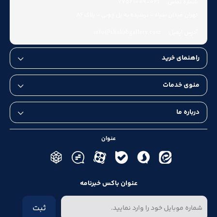
شماره تماس:
021-77521009
تهران میدان سپاه - نرسیده به پل چوبی - پلاک 86
آدرس ایمیل:
info@shahabgallery.com
راهنمای خرید
منوی خدمات
درباره ما
عنوان
عنوان باکس خبرنامه
ثبت