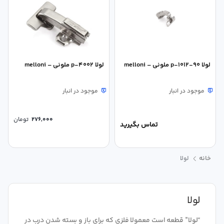
لولا p-1012-90 ملونی – melloni
لولا p-4002 ملونی – melloni
موجود در انبار
موجود در انبار
276,000
تومان
تماس بگیرید
خانه
لولا
لولا
“لولا” قطعه است معمولا فلزی که برای باز و بسته شدن درب در