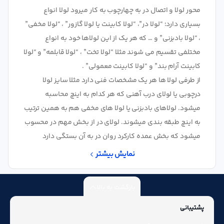
محور لولا و اتصال در به چهارچوب به کار میرود لولا انواع
بسیاری دارد؛ “لولا در”، “لولا کابینت یا لولا گازور” ، “لولا مخفی”
، “لولا بادبزنی” و … که هر یک از این لولاها خود به انواع
مختلفی تقسیم می شوند مثلا “لولا تخت” ، “لولا قابلمه” و “لولا
کابینت آرام بند” و “لولا کابینت معمولی” .
از طرفی لولا ها هر یک مشخصات فنی دارد مثلا سایز لولا
درچوبی یا لولای درب آهنی که هر کدام به اینچ محاسبه
میشود. لولاهای بادبزنی یا لولا های مخفی هم به همین ترتیب
به اینچ طبقه بندی میشوند. لولای در از بخش مهم در محسوب
میشود که بخش عمده کارکرد روان در به آن بستگی دارد
نمایش بیشتر
بازگشت به بالا
پشتیبانی