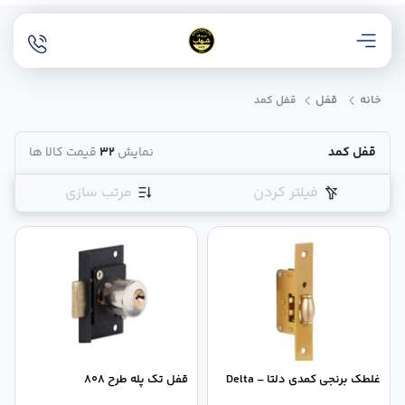
خانه
قفل
قفل کمد
قفل کمد
نمایش
32
قیمت کالا ها
فیلتر کردن
مرتب سازی
غلطک برنجی کمدی دلتا – Delta
قفل تک پله طرح 808