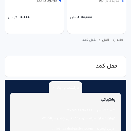
موجود در انبار
موجود در انبار
110,000
تومان
110,000
تومان
خانه
قفل
قفل کمد
قفل کمد
بازگشت به بالا
پشتیبانی
شماره تماس:
021-77521009
تهران میدان سپاه - نرسیده به پل چوبی - پلاک 86
آدرس ایمیل:
info@shahabgallery.com