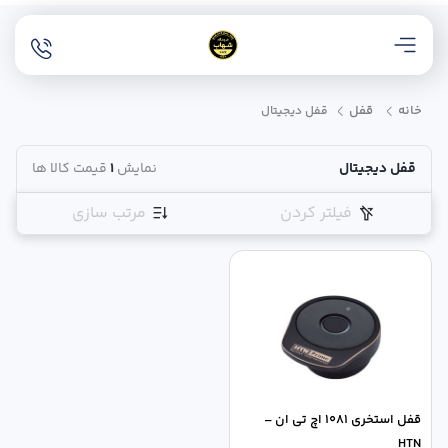
خانه
قفل
قفل دیجیتال
قفل دیجیتال
نمایش
1
قیمت کالا ها
فیلتر کردن
مرتب سازی
قفل استخری 1081 اچ تی ان –
HTN