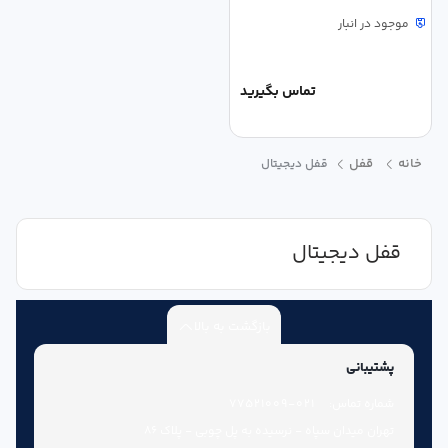
موجود در انبار
تماس بگیرید
خانه
قفل
قفل دیجیتال
قفل دیجیتال
بازگشت به بالا
پشتیبانی
شماره تماس:
021-77521009
تهران میدان سپاه - نرسیده به پل چوبی - پلاک 86