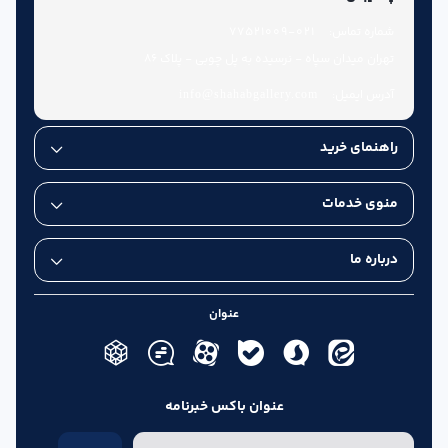
شماره تماس:
021-77521009
تهران میدان سپاه - نرسیده به پل چوبی - پلاک 86
آدرس ایمیل:
info@shahabgallery.com
راهنمای خرید
منوی خدمات
درباره ما
عنوان
عنوان باکس خبرنامه