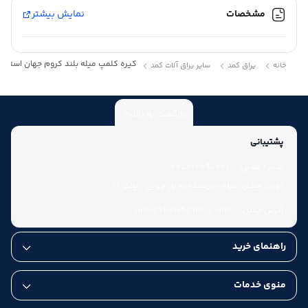
مشخصات
نمایش بیشتر
گیره کلمپ میله بلند کروم جهان استیل – an steel
خانه
یراق کمد
سایر یراق آلات کمد
بازگشت به بالا
پشتیبانی
شماره تماس:
021-77521009
تهران میدان سپاه - نرسیده به پل چوبی - پلاک 86
آدرس ایمیل:
info@shahabgallery.com
راهنمای خرید
منوی خدمات