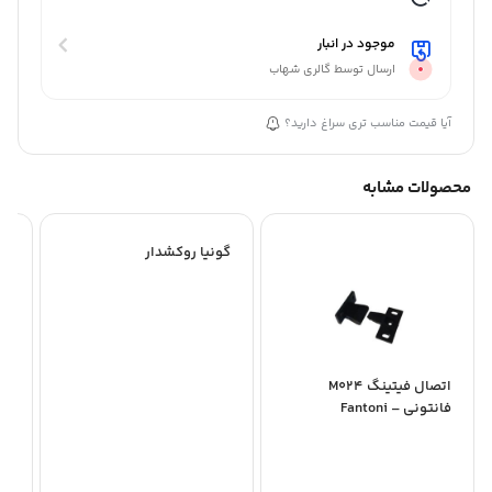
موجود در انبار
ارسال توسط گالری شهاب
آیا قیمت مناسب تری سراغ دارید؟
محصولات مشابه
گونیا روکشدار
اتصال فیتینگ M024
قلاب S 
فانتونی – Fantoni