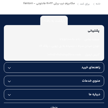
مکانیزم درب ریلی K022 فانتونی – Fantoni
خانه
یراق کمد
بازگشت به بالا
پشتیبانی
شماره تماس:
021-77521009
تهران میدان سپاه - نرسیده به پل چوبی - پلاک 86
آدرس ایمیل:
info@shahabgallery.com
راهنمای خرید
منوی خدمات
درباره ما
عنوان