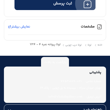
ثبت پرسش
مشخصات
نمایش بیشتر
لولا پروانه نمره 4 – Y34
خانه
لولا
لولا درب چوبی
بازگشت به بالا
پشتیبانی
شماره تماس:
021-77521009
تهران میدان سپاه - نرسیده به پل چوبی - پلاک 86
آدرس ایمیل:
info@shahabgallery.com
راهنمای خرید
عودت کالا تا هفت روز