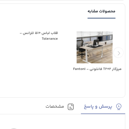
محصولات مشابه
قلاب لباس 510 تلرانس –
Tolerance
میزکار T202 فانتونی – Fantoni
پرسش و پاسخ
مشخصات