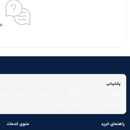
هی
پشتیبانی
|
021-77521009
تهران میدان سپاه - نرسیده به پل چوب
شماره تماس:
info@shahabgallery.com
آدرس ایمیل:
راهنمای خرید
منوی خدمات