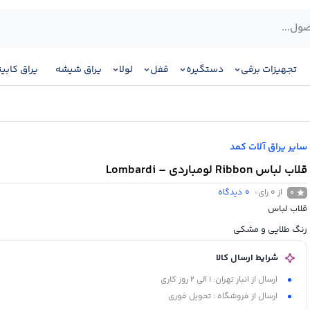
تجهیزات برقی
دستگیره
قفل
لولا
یراق شیشه
یراق کابی
سایر یراق آلات کمد
قلاب لباس Ribbon لومباردی – Lombardi
از 0 رای
0
دیدگاه
0
قلاب لباس
رنگ طلایی و مشکی
شرایط ارسال کالا
ارسال از انبار تهران: 1 الی 2 روز کاری
ارسال از فروشگاه : تحویل فوری