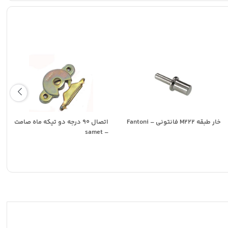
خار طبقه M222 فانتونی – Fantoni
اتصال 90 درجه دو تیکه ماه صامت
– samet