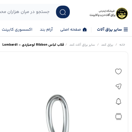
سایر یراق آلات
صفحه اصلی
آرام بند
اکسسوری کابینت
/
/
/
قلاب لباس Ribbon لومباردی – Lombardi
خانه
یراق کمد
سایر یراق آلات کمد