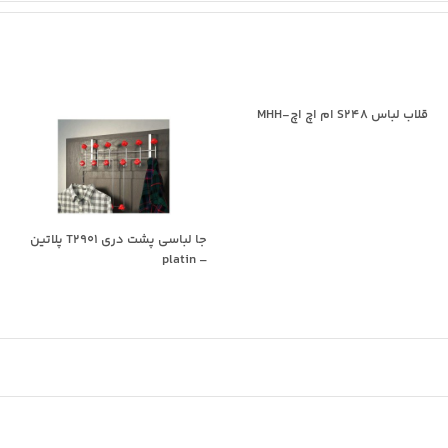
قلاب لباس S248 ام اچ اچ-MHH
جا لباسی پشت دری T2901 پلاتین
– platin