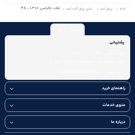
قلاب جالباسی 3A – L300
خانه
یراق کمد
سایر یراق آلات کمد
بازگشت به بالا
پشتیبانی
شماره تماس:
021-77521009
تهران میدان سپاه - نرسیده به پل چوبی - پلاک 86
آدرس ایمیل:
info@shahabgallery.com
راهنمای خرید
منوی خدمات
درباره ما