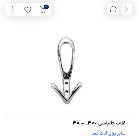
0
قلاب جالباسی 3A – L300
سایر یراق آلات کمد