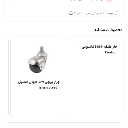
آیا قیمت مناسب تری سراغ دارید؟
محصولات مشابه
خار طبقه M126 فانتونی –
Fantoni
چرخ پیچی 501 جهان استیل
قلا
– jahan steel